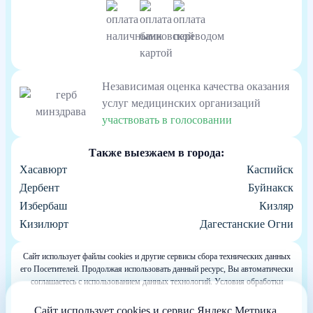
Независимая оценка качества оказания
услуг медицинских организаций
участвовать в голосовании
Также выезжаем в города:
Хасавюрт
Каспийск
Дербент
Буйнакск
Избербаш
Кизляр
Кизилюрт
Дагестанские Огни
Сайт использует файлы cookies и другие сервисы сбора технических данных
его Посетителей. Продолжая использовать данный ресурс, Вы автоматически
соглашаетесь с использованием данных технологий. Условия обработки
данных Посетителей сайта см. в Политике конфиденциальности. Если Вы не
согласны с подобными условиями, просим покинуть наш Сайт.
Сайт использует cookies и сервис Яндекс.Метрика.