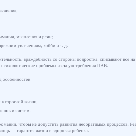
свещения;
имания, мышления и речи;
прежним увлечениям, хобби и т. д.
тельность, враждебность со стороны подростка, списывают все на
ые психологические проблемы из-за употребления ПАВ.
д особенностей:
 к взрослой жизни;
ганов и систем.
комании, чтобы не допустить развития необратимых процессов. Р
мощь — гарантия жизни и здоровья ребенка.