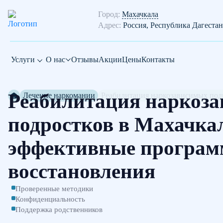
Город:
Махачкала
Адрес:
Россия, Республика Дагестан
Услуги
О нас
Отзывы
Акции
Цены
Контакты
Реабилитация наркоз
Лечение наркомании
Реабилитация наркозависимых под
подростков в Махачка
эффективные програ
восстановления
Проверенные методики
Конфиденциальность
Поддержка родственников