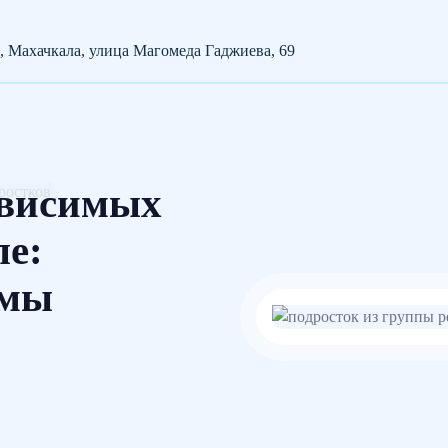
, Махачкала, улица Магомеда Гаджиева, 69
ависимых
ростков
ле:
ммы