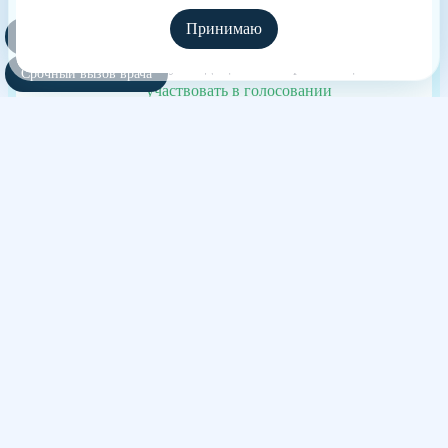
Принимаю
Полезные курсы
Независимая оценка качества оказания
услуг медицинских организаций
Срочный вызов врача
участвовать в голосовании
Также выезжаем в города:
Хасавюрт
Каспийск
Дербент
Буйнакск
Избербаш
Кизляр
Кизилюрт
Дагестанские Огни
Сайт использует файлы cookies и другие сервисы сбора технических данных
его Посетителей. Продолжая использовать данный ресурс, Вы автоматически
соглашаетесь с использованием данных технологий. Условия обработки
данных Посетителей сайта см. в Политике конфиденциальности. Если Вы не
согласны с подобными условиями, просим покинуть наш Сайт.
Весь контент, размещенный на информационном ресурсе, предназначен для
личного ознакомления и не является офертой
Информация сайта не может служить источником постановки диагноза и
назначения лечения.
Сайт принадлежит частной компании, не размещающей на нём рекламу. Не