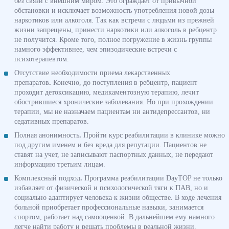
без связи с внешним миром. Это ограждает от привычной
обстановки и исключает возможность употребления новой дозы
наркотиков или алкоголя. Так как встречи с людьми из прежней
жизни запрещены, принести наркотики или алкоголь в ребцентр
не получится. Кроме того, полное погружение в жизнь группы
намного эффективнее, чем эпизодические встречи с
психотерапевтом.
Отсутствие необходимости приема лекарственных
препаратов
.
Конечно, до поступления в ребцентр, пациент
проходит детоксикацию, медикаментозную терапию, лечит
обострившиеся хронические заболевания. Но при прохождении
терапии, мы не назначаем пациентам ни антидепрессантов, ни
седативных препаратов.
Полная анонимность
.
Пройти курс реабилитации в клинике можно
под другим именем и без вреда для репутации. Пациентов не
ставят на учет, не записывают паспортных данных, не передают
информацию третьим лицам.
Комплексный подход
.
Программа реабилитации DayTOP не только
избавляет от физической и психологической тяги к ПАВ, но и
социально адаптирует человека к жизни обществе. В ходе лечения
больной приобретает профессиональные навыки, занимается
спортом, работает над самооценкой. В дальнейшем ему намного
легче найти работу и решать проблемы в реальной жизни.