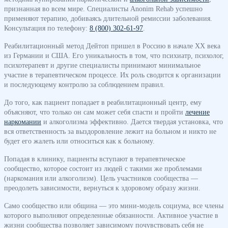
признанная во всем мире. Специалисты Anonim Rehab успешно
применяют терапию, добиваясь длительной ремиссии заболевания.
Консультация по телефону:
8 (800) 302-61-97
.
Реабилитационный метод Дейтоп пришел в Россию в начале XX века
из Германии и США. Его уникальность в том, что психиатр, психолог,
психотерапевт и другие специалисты принимают минимальное
участие в терапевтическом процессе. Их роль сводится к организации
и последующему контролю за соблюдением правил.
До того, как пациент попадает в реабилитационный центр, ему
объясняют, что только он сам может себя спасти и пройти
лечение
наркомании
и алкоголизма эффективно. Дается твердая установка, что
вся ответственность за выздоровление лежит на больном и никто не
будет его жалеть или относиться как к больному.
Попадая в клинику, пациенты вступают в терапевтическое
сообщество, которое состоит из людей с такими же проблемами
(наркомания или алкоголизм). Цель участников сообщества —
преодолеть зависимости, вернуться к здоровому образу жизни.
Само сообщество или община — это мини-модель социума, все члены
которого выполняют определенные обязанности. Активное участие в
жизни сообщества позволяет зависимому почувствовать себя не