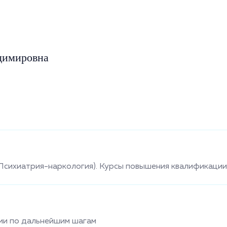
димировна
сихиатрия-наркология). Курсы повышения квалификации
ии по дальнейшим шагам