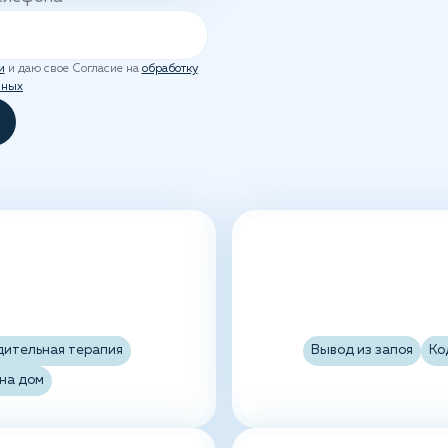
и
и даю свое Согласие на
обработку
нных
дительная терапия
Вывод из запоя
Ко
на дом