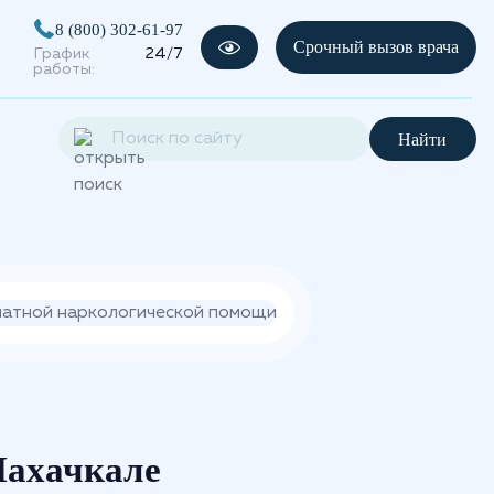
8 (800) 302-61-97
Срочный вызов врача
График
24/7
работы:
Найти
Махачкале