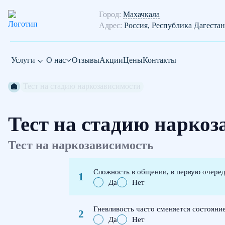
Город:
Махачкала
Адрес:
Россия, Республика Дагестан
Услуги
О нас
Отзывы
Акции
Цены
Контакты
Тест на стадию наркозависимости
Тест на стадию нарко
Тест на наркозависимость
Сложность в общении, в первую очеред
Да
Нет
Гневливость часто сменяется состояни
Да
Нет