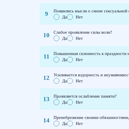
Появились мысли о смене сексуальной
Да
Нет
Слабое проявление силы воли?
Да
Нет
Повышенная склонность к праздности и
Да
Нет
Усиливается вздорность и неуживчивос
Да
Нет
Проявляется ослабление памяти?
Да
Нет
Пренебрежение своими обязанностями,
Да
Нет