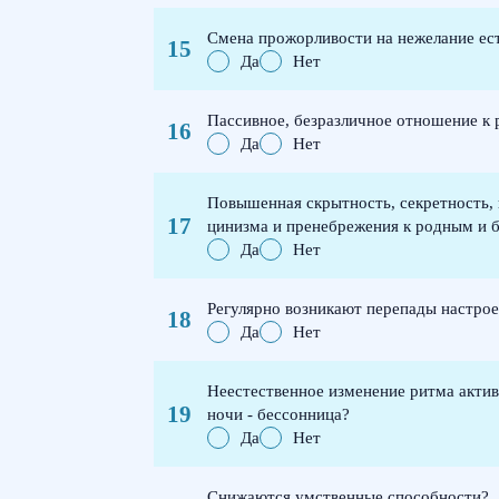
Смена прожорливости на нежелание ес
Да
Нет
Пассивное, безразличное отношение к 
Да
Нет
Повышенная скрытность, секретность, 
цинизма и пренебрежения к родным и 
Да
Нет
Регулярно возникают перепады настрое
Да
Нет
Неестественное изменение ритма активн
ночи - бессонница?
Да
Нет
Снижаются умственные способности?