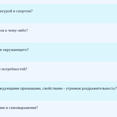
льтурой и спортом?
сов к чему-либо?
ки окружающего?
 потребностей?
следующими признаками, свойствами - угрюмая раздражительность?
ния и самовыражения?