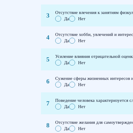
Отсутствие влечения к занятиям физку
Да
Нет
Отсутствие хобби, увлечений и интере
Да
Нет
Усиление влияния отрицательной оцен
Да
Нет
Сужение сферы жизненных интересов и
Да
Нет
Поведение человека характеризуется 
Да
Нет
Отсутствие желания для самоутвержде
Да
Нет