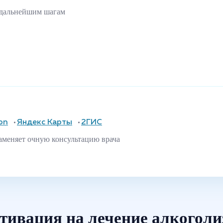
 дальнейшим шагам
on
Яндекс Карты
2ГИС
аменяет очную консультацию врача
тивация на лечение алкоголи