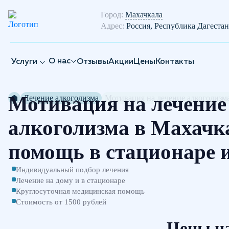
Город:
Махачкала
Адрес:
Россия, Республика Дагестан
О нас
Услуги
Отзывы
Акции
Цены
Контакты
Мотивация на лечение
Лечение алкоголизма
Мотивация на лечение алкоголизм
алкоголизма в Махачк
помощь в стационаре и
Индивидуальный подбор лечения
Лечение на дому и в стационаре
Круглосуточная медицинская помощь
Стоимость от 1500 рублей
Цены на