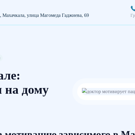
, Махачкала, улица Магомеда Гаджиева, 69
Гр
а
але:
 на дому
 мотивацию зависимого в М