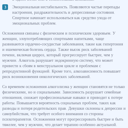
Эмоциональная нестабильность. Появляются частые перепады
настроения, раздражительность и депрессивные состояния.
Спиртное начинает использоваться как средство ухода от
эмоциональных проблем.
Осложнения связаны с физическим и психическим здоровьем. У
женщин, злоупотребляющих спиртными напитками, чаще
развиваются сердечно-сосудистые заболевания, такие как гипертония
и ишемическая болезнь сердца. Также высок риск заболеваний
печени, включая цирроз, который прогрессирует быстрее, чем у
мужчин. Алкоголь разрушает эндокринную систему, что может
привести к сбоям в менструальном цикле и проблемам с
репродуктивной функцией. Кроме того, алкозависимость повышает
риск возникновения онкологических заболеваний.
Со временем осложнения алкоголизма у женщин становятся не только
физическими, но и социальными. Зависимость разрушает семейные
отношения, снижает профессиональные навыки и приводит к потере
работы. Повышается вероятность социальных проблем, таких как
разводы и потеря родительских прав. Девушки склонны к депрессии и
самоубийствам, что требует особого внимания со стороны
психотерапевтов. Осложнения могут прогрессировать быстрее и быть
тяжелее, чем у мужчин, что делает терапию особенно актуальной.