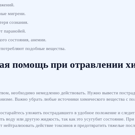
ижений.
ные мигрени.
теря сознания.
ет паранойей.
го состояния, анемии.
 употребляют подобные вещества.
ая помощь при отравлении х
ством, необходимо немедленно действовать. Нужно вывести постра
низме. Важно убрать любые источники химического вещества с пол
тарайтесь уложить пострадавшего в удобное положение и следить 
ить воду или другую жидкость, так как это усугубит состояние. П
 нейтрализовать действие токсинов и предотвратить тяжелые посл