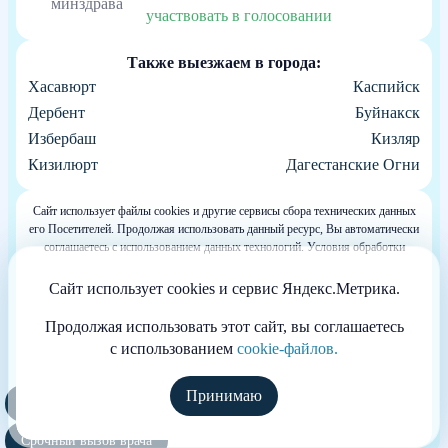
участвовать в голосовании
Также выезжаем в города:
Хасавюрт
Каспийск
Дербент
Буйнакск
Избербаш
Кизляр
Кизилюрт
Дагестанские Огни
Сайт использует файлы cookies и другие сервисы сбора технических данных
его Посетителей. Продолжая использовать данный ресурс, Вы автоматически
соглашаетесь с использованием данных технологий. Условия обработки
данных Посетителей сайта см. в Политике конфиденциальности. Если Вы не
согласны с подобными условиями, просим покинуть наш Сайт.
Сайт использует cookies и сервис Яндекс.Метрика.
Весь контент, размещенный на информационном ресурсе, предназначен для
личного ознакомления и не является офертой
Продолжая использовать этот сайт, вы соглашаетесь
Информация сайта не может служить источником постановки диагноза и
с использованием
cookie-файлов.
назначения лечения.
Сайт принадлежит частной компании, не размещающей на нём рекламу. Не
является официальным сайтом клиники. Основная миссия сайта состоит в
Принимаю
Полезные курсы
оказании медицинской и информационной помощи больным.
Copyright © 2026 Anonim Rehab. Все права защищены.
Срочный вызов врача