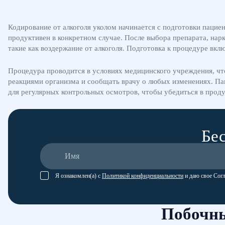
Кодирование от алкоголя уколом начинается с подготовки пацие
продуктивен в конкретном случае. После выбора препарата, нар
такие как воздержание от алкоголя. Подготовка к процедуре вк
Процедура проводится в условиях медицинского учреждения, что
реакциями организма и сообщать врачу о любых изменениях. Па
для регулярных контрольных осмотров, чтобы убедиться в проду
Бес
Я ознакомлен(а) с
Политикой конфиденциальности
и даю свое Сог
Побочны