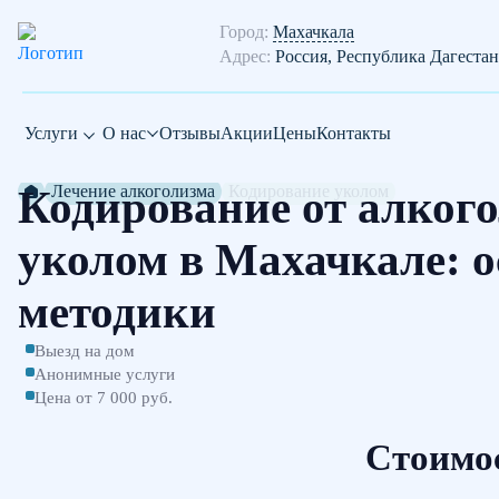
Город:
Махачкала
Адрес:
Россия, Республика Дагестан
Услуги
О нас
Отзывы
Акции
Цены
Контакты
Лечение алкоголизма
Кодирование уколом
Кодирование от алког
уколом в Махачкале: о
методики
Выезд на дом
Анонимные услуги
Цена от 7 000 руб.
Стоимо