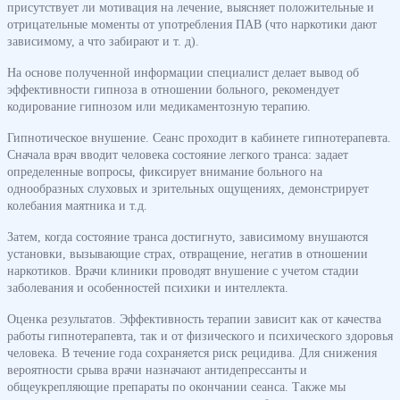
присутствует ли мотивация на лечение, выясняет положительные и
отрицательные моменты от употребления ПАВ (что наркотики дают
зависимому, а что забирают и т. д).
На основе полученной информации специалист делает вывод об
эффективности гипноза в отношении больного, рекомендует
кодирование гипнозом или медикаментозную терапию.
Гипнотическое внушение. Сеанс проходит в кабинете гипнотерапевта.
Сначала врач вводит человека состояние легкого транса: задает
определенные вопросы, фиксирует внимание больного на
однообразных слуховых и зрительных ощущениях, демонстрирует
колебания маятника и т.д.
Затем, когда состояние транса достигнуто, зависимому внушаются
установки, вызывающие страх, отвращение, негатив в отношении
наркотиков. Врачи клиники проводят внушение с учетом стадии
заболевания и особенностей психики и интеллекта.
Оценка результатов. Эффективность терапии зависит как от качества
работы гипнотерапевта, так и от физического и психического здоровья
человека. В течение года сохраняется риск рецидива. Для снижения
вероятности срыва врачи назначают антидепрессанты и
общеукрепляющие препараты по окончании сеанса. Также мы