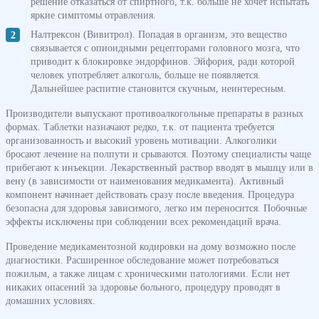
решение отказаться от спиртного, т.к. больше не хочет испытать
яркие симптомы отравления.
Налтрексон (Вивитрол). Попадая в организм, это вещество
связывается с опиоидными рецепторами головного мозга, что
приводит к блокировке эндорфинов. Эйфория, ради которой
человек употребляет алкоголь, больше не появляется.
Дальнейшее распитие становится скучным, неинтересным.
Производители выпускают противоалкогольные препараты в разных
формах. Таблетки назначают редко, т.к. от пациента требуется
организованность и высокий уровень мотивации. Алкоголики
бросают лечение на полпути и срываются. Поэтому специалисты чаще
прибегают к инъекции. Лекарственный раствор вводят в мышцу или в
вену (в зависимости от наименования медикамента). Активный
компонент начинает действовать сразу после введения. Процедура
безопасна для здоровья зависимого, легко им переносится. Побочные
эффекты исключены при соблюдении всех рекомендаций врача.
Проведение медикаментозной кодировки на дому возможно после
диагностики. Расширенное обследование может потребоваться
пожилым, а также лицам с хроническими патологиями. Если нет
никаких опасений за здоровье больного, процедуру проводят в
домашних условиях.