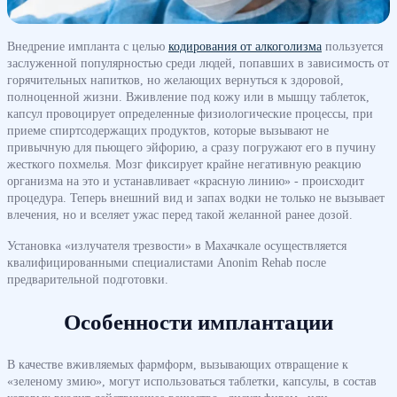
Внедрение импланта с целью
кодирования от алкоголизма
пользуется
заслуженной популярностью среди людей, попавших в зависимость от
горячительных напитков, но желающих вернуться к здоровой,
полноценной жизни. Вживление под кожу или в мышцу таблеток,
капсул провоцирует определенные физиологические процессы, при
приеме спиртсодержащих продуктов, которые вызывают не
привычную для пьющего эйфорию, а сразу погружают его в пучину
жесткого похмелья. Мозг фиксирует крайне негативную реакцию
организма на это и устанавливает «красную линию» - происходит
процедура. Теперь внешний вид и запах водки не только не вызывает
влечения, но и вселяет ужас перед такой желанной ранее дозой.
Установка «излучателя трезвости» в Махачкале осуществляется
квалифицированными специалистами Anonim Rehab после
предварительной подготовки.
Особенности имплантации
В качестве вживляемых фармформ, вызывающих отвращение к
«зеленому змию», могут использоваться таблетки, капсулы, в состав