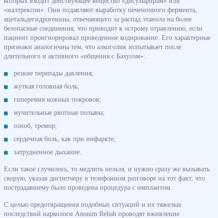
которых входит действующее вещество «дисульфирам» или
«налтрексон». Они подавляют выработку печеночного фермента,
ацетальдегидрогеназы, отвечающего за распад этанола на более
безопасные соединения, что приводит к острому отравлению, если
пациент проигнорировал проведенное кодирование. Его характерные
признаки аналогичны тем, что алкоголик испытывает после
длительного и активного «общения с Бахусом»:
резкие перепады давления;
жуткая головная боль;
гиперемия кожных покровов;
мучительные рвотные позывы;
озноб, тремор;
сердечная боль, как при инфаркте;
затрудненное дыхание.
Если такое случилось, то медлить нельзя, и нужно сразу же вызывать
скорую, указав диспетчеру в телефонном разговоре на тот факт, что
пострадавшему было проведена процедура с имплантом.
С целью предотвращения подобных ситуаций и их тяжелых
последствий наркологи Anonim Rehab проводят вживление