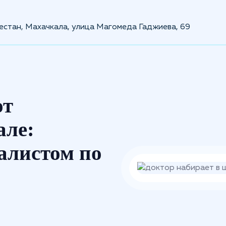
естан, Махачкала, улица Магомеда Гаджиева, 69
от
але:
алистом по