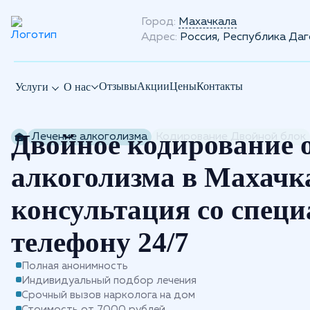
Город:
Махачкала
Адрес:
Россия, Республика Даг
Отзывы
Акции
Цены
Контакты
Услуги
О нас
Двойное кодирование 
Лечение алкоголизма
Кодирование Двойной блок
алкоголизма в Махачк
консультация со специ
телефону 24/7
Полная анонимность
Индивидуальный подбор лечения
Срочный вызов нарколога на дом
Стоимость от 7000 рублей