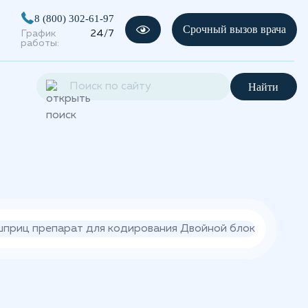
8 (800) 302-61-97
Срочный вызов врача
График
24/7
работы:
Найти