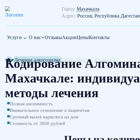
Город:
Махачкала
Адрес:
Россия, Республика Дагестан
Услуги
О нас
Отзывы
Акции
Цены
Контакты
Кодирование Алгомин
Лечение алкоголизма
Кодирование Алгоминал
Махачкале: индивиду
методы лечения
Полная анонимность
Внимательное отношение к пациентам
Срочный вызов нарколога на дом
Стоимость от 3800 рублей
Цены на кодиро