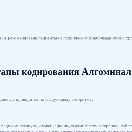
на не рекомендована пациентам с психическими заболеваниями и х
тапы кодирования Алгоминал
 спектра проводится по следующему алгоритму:
я медикаментозную детоксикационную комплексную терапию: таблет
ительная терапия, а также психологическая подготовка больного к