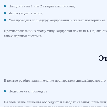
Находится на 1 или 2 стадии алкоголизма;
Часто уходит в запои;
Уже проходил процедуру кодирования и желает повторить ее.
Противопоказаний к этому типу кодировки почти нет. Однако о
также нервной системы.
Э
В центре реабилитации лечение препаратами дисульфирамового
Подготовка к процедуре
На этом этапе пациента обследуют и выводят из запоя, применя
дня в стационаре, где будет проводиться последующая восстанов