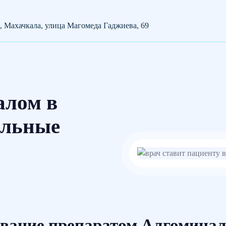
, Махачкала, улица Магомеда Гаджиева, 69
алом в
альные
вание препаратом Алгомина