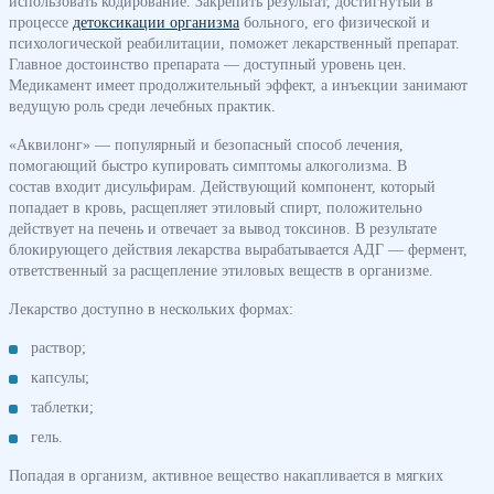
использовать кодирование. Закрепить результат, достигнутый в
процессе
детоксикации организма
больного, его физической и
психологической реабилитации, поможет лекарственный препарат.
Главное достоинство препарата — доступный уровень цен.
Медикамент имеет продолжительный эффект, а инъекции занимают
ведущую роль среди лечебных практик.
«Аквилонг» — популярный и безопасный способ лечения,
помогающий быстро купировать симптомы алкоголизма. В
состав входит дисульфирам. Действующий компонент, который
попадает в кровь, расщепляет этиловый спирт, положительно
действует на печень и отвечает за вывод токсинов. В результате
блокирующего действия лекарства вырабатывается АДГ — фермент,
ответственный за расщепление этиловых веществ в организме.
Лекарство доступно в нескольких формах:
раствор;
капсулы;
таблетки;
гель.
Попадая в организм, активное вещество накапливается в мягких