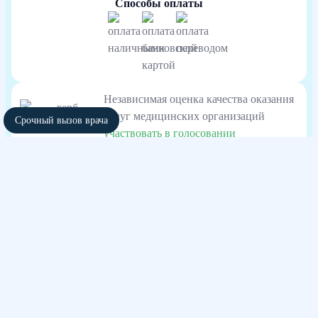
Способы оплаты
Независимая оценка качества оказания
услуг медицинских организаций
Срочный вызов врача
участвовать в голосовании
Также выезжаем в города:
Хасавюрт
Каспийск
Дербент
Буйнакск
Избербаш
Кизляр
Кизилюрт
Дагестанские Огни
Сайт использует файлы cookies и другие сервисы сбора технических данных
его Посетителей. Продолжая использовать данный ресурс, Вы автоматически
соглашаетесь с использованием данных технологий. Условия обработки
данных Посетителей сайта см. в Политике конфиденциальности. Если Вы не