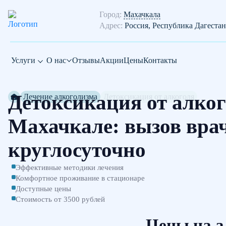
Город:
Махачкала
Адрес:
Россия, Республика Дагестан
Услуги
О нас
Отзывы
Акции
Цены
Контакты
Детоксикация от алког
Лечение алкоголизма
Детоксикация от алкоголя
Махачкале: вызов врач
круглосуточно
Эффективные методики лечения
Комфортное проживание в стационаре
Доступные цены
Стоимость от 3500 рублей
Цены на а