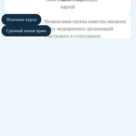
Полезные курсы
Независимая оценка качества оказания
услуг медицинских организаций
Срочный вызов врача
участвовать в голосовании
Также выезжаем в города:
Хасавюрт
Каспийск
Дербент
Буйнакск
Избербаш
Кизляр
Кизилюрт
Дагестанские Огни
Сайт использует файлы cookies и другие сервисы сбора технических данных
его Посетителей. Продолжая использовать данный ресурс, Вы автоматически
соглашаетесь с использованием данных технологий. Условия обработки
данных Посетителей сайта см. в Политике конфиденциальности. Если Вы не
согласны с подобными условиями, просим покинуть наш Сайт.
Весь контент, размещенный на информационном ресурсе, предназначен для
личного ознакомления и не является офертой
Информация сайта не может служить источником постановки диагноза и