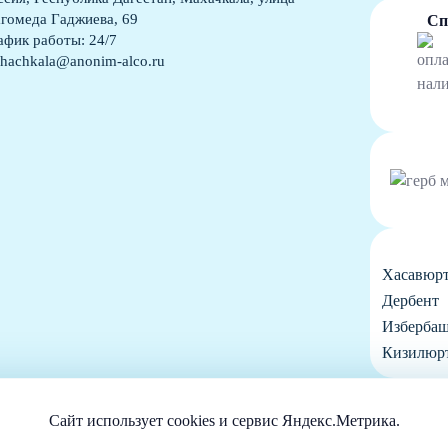
гомеда Гаджиева, 69
Сп
афик работы: 24/7
hachkala@anonim-alco.ru
Хасавюр
Дербент
Изберба
Кизилюр
нных его Посетителей. Продолжая использовать данный ресурс, Вы автоматически согла
м. в Политике конфиденциальности. Если Вы не согласны с подобными условиями, проси
Сайт использует cookies и сервис Яндекс.Метрика.
азмещенный на информационном ресурсе, предназначен для личного ознакомления и не 