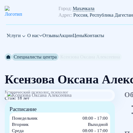
Город:
Махачкала
Адрес:
Россия, Республика Дагестан
Услуги
О нас
Отзывы
Акции
Цены
Контакты
Специалисты центра
Ксензова Оксана Алексеевна
Ксензова Оксана Алек
Клинический психолог, психолог
Об
Стаж: 18 лет
Расписание
Понедельник
08:00 - 17:00
Вторник
Выходной
Среда
08:00 - 17:00