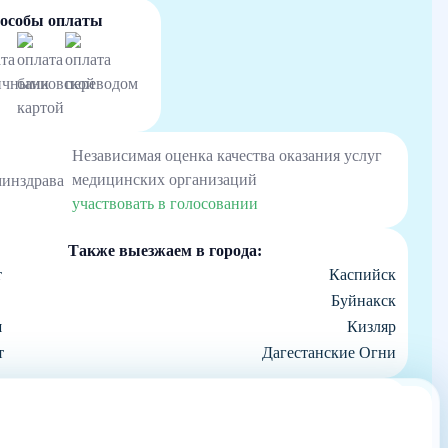
особы оплаты
Независимая оценка качества оказания услуг
медицинских организаций
участвовать в голосовании
Также выезжаем в города:
т
Каспийск
Буйнакск
ш
Кизляр
т
Дагестанские Огни
шаетесь с использованием данных технологий. Условия обработки данных
м покинуть наш Сайт.
является офертой