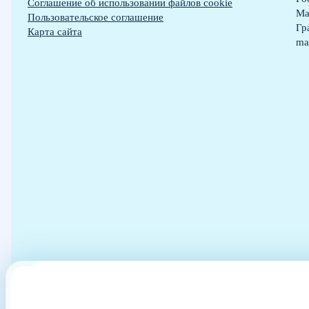
Cоглашение об использовании файлов cookie
Ма
Пользовательское соглашение
Гр
Карта сайта
ma
Сайт использует файлы cookies и другие сервисы сбора технических да
Посетителей сайта с
Весь контент, р